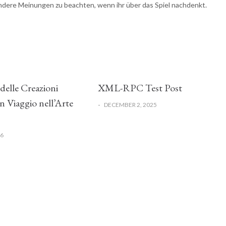
 andere Meinungen zu beachten, wenn ihr über das Spiel nachdenkt.
 delle Creazioni
XML-RPC Test Post
n Viaggio nell’Arte
-
DECEMBER 2, 2025
26