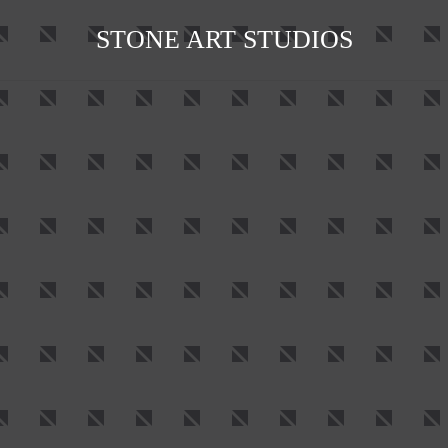
STONE ART STUDIOS